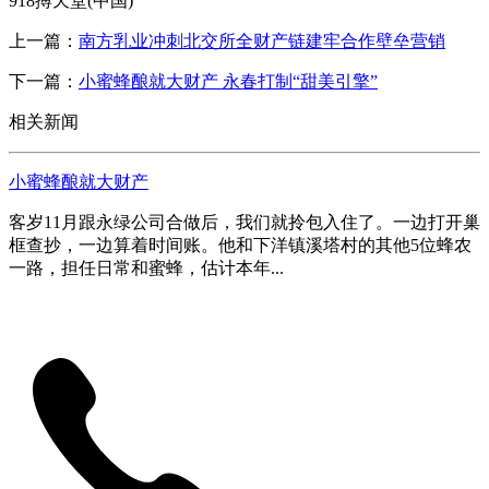
918搏天堂(中国)
上一篇：
南方乳业冲刺北交所全财产链建牢合作壁垒营销
下一篇：
小蜜蜂酿就大财产 永春打制“甜美引擎”
相关新闻
小蜜蜂酿就大财产
客岁11月跟永绿公司合做后，我们就拎包入住了。一边打开巢
框查抄，一边算着时间账。他和下洋镇溪塔村的其他5位蜂农
一路，担任日常和蜜蜂，估计本年...