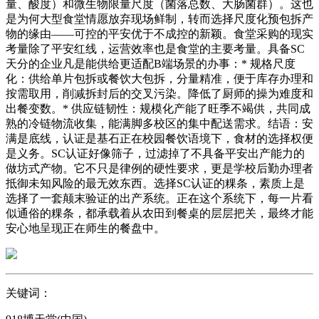
量、酸度）和微生物限量尺度（菌落总数、大肠菌群）。这也
是为何大型食堂情愿放弃现场鲜制，转而选择尺度化预包拆产
物的缘由——可控的平安优于不成控的新颖。食堂采购的现实
考量除了平安红线，运营效率也是食堂的主要考量。具备SC
天分的企业凡是能供给更适配B端场景的办事：* 规格尺度
化：供给单片包拆或餐饮大包拆，分量精准，便于库存办理和
按需取用，削减拆封后的交叉污染。降低了厨师的操为难度和
出餐变数。* 供应链韧性：规模化产能了旺季不竭供，共同成
熟的冷链物流收集，能满脚多校区的集中配送需求。结语：安
满是底线，认证是基石正在校园餐饮语境下，食材的选择权便
是义务。SC认证好像筛子，过滤掉了不具备平安出产能力的
做坊式产物。它不只是律例的硬性要求，更是学校后勤办理者
抵御未知风险的最无效东西。选择SC认证的粿条，素质上是
选择了一套颠末验证的出产系统。正在这个系统下，每一片看
似通俗的粿条，都承载着从农田到餐桌的层层把关，最终才能
安心地呈现正在师生的餐盘中。
关键词：