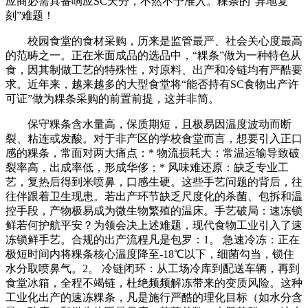
应商必需具备响应SC天分，不然不予准入。粿条的“异地复
刻”难题！
校园食堂的食材采购，历来是监管最严、社会关心度最高
的范畴之一。正在米面成品的选品中，“粿条”做为一种特色从
食，因其制做工艺的特殊性，对原料、出产和冷链均有严酷要
求。近年来，越来越多的大型食堂将“能否持有SC食物出产许
可证”做为粿条采购的前置前提，这并非简。
保守粿条含水量高，保质期短，且极易因温度波动而断
裂、粘连或发酸。对于非产区的学校食堂而言，想要引入正口
感的粿条，常面对两大痛点：* 物流损耗大：常温运输导致破
裂率高，出成率低，形成华侈；* 风味难还原：缺乏专业工
艺，复热后得到米喷鼻，口感生硬。这些手艺问题的背后，往
往伴跟着卫生现患。若出产环节缺乏尺度化的杀菌、包拆和温
控手段，产物极易成为微生物繁殖的温床。手艺破局：速冻锁
鲜若何护航平安？为领会决上述难题，现代食物工业引入了速
冻锁鲜手艺。合规的出产流程凡是包罗：1。 急速冷冻：正在
极短时间内将粿条核心温度降至-18℃以下，细菌勾当，锁住
水分取喷鼻气。2。 冷链闭环：从工场冷库到配送车辆，再到
食堂冰箱，全程不竭链，杜绝频频解冻带来的变质风险。这种
工业化出产的速冻粿条，凡是施行严酷的理化目标（如水分含