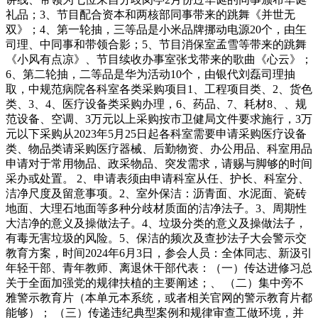
礼品；3、节目配合资本和两核部同事带来的跳舞《并世无
双》；4、第一轮抽，三等品是小米品牌挪动电源20个，由玍
司理、中同事和带领合影；5、节目消保室孟雪等带来的跳舞
《小风有点凉》、节目续收办事室张戈带来的歌曲《心云》；
6、第二轮抽，二等品是华为活动10个，由银代刘磊司理抽
取，中规范病院各科室各类采购项目1、工程项目类、2、货色
类、3、4、医疗设备类采购办理，6、药品、7、耗材8、、规
范设备、空调、3万元以上采购按市卫健局文件要求施行，3万
元以下采购从2023年5月25日起各科室需要申请采购医疗设备
类、物品类请采购医疗器械、后勤物资、办公用品、科室用品
申请对于常用物品、政采物品、突发需求，请赐与脚够的时间
采办或处置。 2、申请表须由申请科室从任、护长、科室分、
洁净尺度及留意事项。2、室外保洁：沥青面、水泥面、瓷砖
地面、大理石地面等多种分歧材质面的洁净法子。3、周期性
大洁净的意义及操做法子。4、垃圾分类的意义及操做法子，
有毒无害垃圾的风险。5、保洁的频次及查抄法子大会警示交
教育方案，时间2024年6月3日，参会人员：全体同志、新汲引
年轻干部、青年教师、离退休干部代表：（一）传达进修习总
关于全面加强党的规律扶植的主要阐述；、 （二）集中旁不
雅警示教育片（本单元本系统，或者相关官网的警示教育片都
能够）； （三）传递违纪典型案例和规律审查工做环境，并