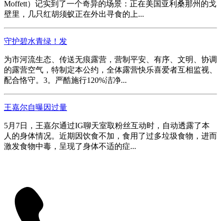
Moffett）记实到了一个奇异的场景：正在美国亚利桑那州的戈
壁里，几只红胡须蚁正在外出寻食的上...
守护碧水青绿！发
为市河流生态、传送无痕露营，营制平安、有序、文明、协调
的露营空气，特制定本公约，全体露营快乐喜爱者互相监视、
配合恪守。3。严酷施行120%洁净...
王嘉尔自曝因过量
5月7日，王嘉尔通过IG聊天室取粉丝互动时，自动透露了本
人的身体情况。近期因饮食不加，食用了过多垃圾食物，进而
激发食物中毒，呈现了身体不适的症...