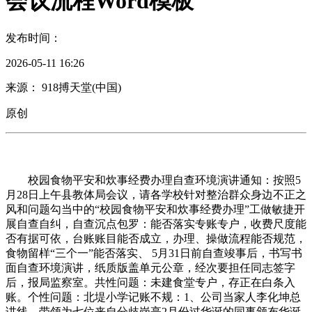
会议流程Word模板
发布时间：
2026-05-11 16:26
来源： 918搏天堂(中国)
原创
校园食物平安和炊事经费办理自查环境演讲通知：按照5
月28日上午县教体局会议，请各学校针对整治群众身边不正之
风和问题勾当中的“校园食物平安和炊事经费办理”工做敏捷开
展自查自纠，自查沉点包罗：能否落实专账专户，收费尺度能
否有据可依，台账账目能否成立，办理、操做流程能否规范，
食物留样“三个一”能否落实、 5月31日前自查竣事后，书写书
面自查环境演讲，纸质版盖单元公章，经次要担任同志签字
后，报局监察室。共性问题：未建食堂专户，存正在白条入
账。个性问题：北堤小学记账不规：1、公司当家人李化坤总
讲线、带领为七位来自分歧岗亭2月份过华诞的同事颁布华诞