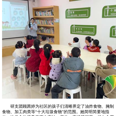
研支团顾茜婷为社区的孩子们清晰界定了油炸食物、腌制
食物、加工肉类等“十大垃圾食物”的范围。她简明简要地指