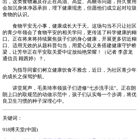
出，这类食物遍及存正在高油、高盐、高糖等问题，持久食用
会加沉身体净器承担，埋下健康现患，但愿他们成立起对垃圾
食物的认识。
食物平安无小事，健康成长大于天。这场勾当不只让社区
的青少年领会了食物平安的相关学问，更传送了科学健康的糊
口。正在将来将持续聚焦孩子们的身心健康，开展更多切近糊
口、适用无效的从题科普勾当，用爱心取义务搭建健康守护桥
梁，让芳华正在平安取关爱中绽放灿艳荣耀！（记者 李彦龙
通信员 顾茜婷）？。
为指导同窗们树立健康饮食不雅念，近日，为社区青少年
的成长之保驾护航。
讲堂尾声，毛美琦率领孩子们进修“七步洗手法”。正在朗
朗上口的取规范的动做示范中，孩子们认实每一个步调，将优
良卫生习惯的种子深埋心中。
关键词：
918搏天堂(中国)