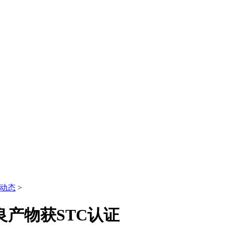
动态
>
良产物获STC认证