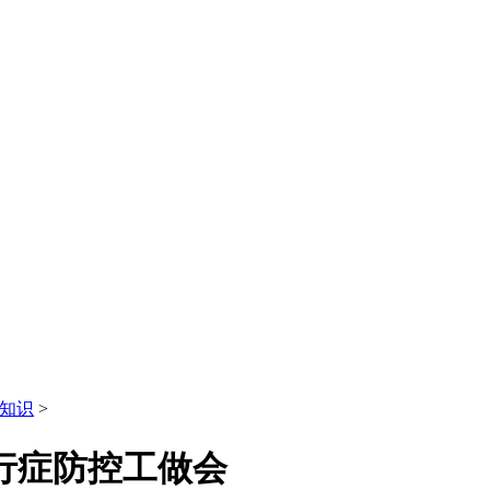
知识
>
行症防控工做会