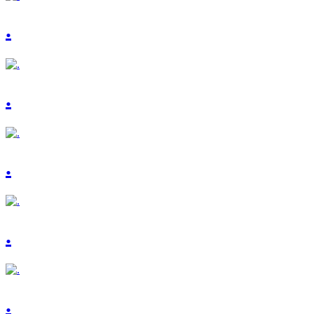
.
.
.
.
.