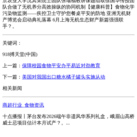
京农业大学沈其荣院士团队张瑞福教讲课题组取徐国华传授团
队合做了无机养分高效操纵的协同机制【健康科普】食物化学
污染物监测——疾控卫士守护您餐桌平安的防地 亚洲无机财
产博览会启动典礼落幕 6月上海无机生态财产新篇强强联
手？。
关键词：
918搏天堂(中国)
上一篇：
保障校园食物平安办平易近对劲教育
下一篇：
美国对我国出口糖水橘子罐头实施从动
相关新闻
商超行业_食物资讯
十点播报丨茅台发布2026端午非遗风华系列礼盒，峨眉山高桥
威士忌项目估计本月试产？。...