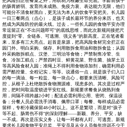
把风险挡正在餐桌之外，用轨制为稚嫩生命兜底。学龄前孩子
的肠胃娇弱、发育尚未成熟、免疫力衰、表达能力无限，他们
可能分不清食材黑白，更无法为本人的饮食平安把关。长儿园
一日三餐两点（点心），是孩子成长最环节的养分来历，也天
然成为风险防控的最火线。过去，一些长儿园的食物平安办理
常逗留正在“不出问题即可”的底线思维，而此次新规间接把尺
度提到“零、全链条、可逃溯、强义务”的新高度。正在笔者看
来，至多有三大亮点。起首是泉源，把高风险食材完全拦正在
园门外。明白采购、储存、利用散拆食用油和散拆食盐；从园
外采购散拆糕点、汉堡、三明治等食物；严禁制售冷荤、生
食、冷加工糕点；严禁四时豆、鲜黄花菜、野生菌、抽芽土豆
等高风险食材入园；准绳上不得利用食物添加剂，确需利用必
需严酷控量、全程记实，等等。说通俗一点，就是孩子们入口
的每一滴油、每一粒盐、每一块点心，都要来历清晰、风险可
控，从根子上杜绝散拆食物溯源难、现患多的。其次是过程严
控，把时间取温度锁进平安红线。新规要求餐食从烧熟到食
用，间隔不得跨越2小时；配送必需利用公用、密闭、保温设
备；分餐人员必需洗手消毒、佩带口罩；每餐、每样成品必需
留样，专柜冷藏保留48小时以上。这不是繁琐，而是对“孩子
等不起、肠胃伤不得”的深刻理解——新颖、养分、平安，缺
一不成。再次是压实义务，让每一环都有人盯、可逃责。新规
要求长儿园食物平安总监、平安员及从业人员每年培训不少于