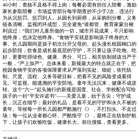
40小时，查核不及格不得上岗；每餐必需有担任人陪餐，激励
家长参取陪餐；市场监管部分每学期查抄不少于2次，违法行
为从沉惩罚、惩罚到人。从园长到厨师，从采购到分餐，义务
链条清晰、监视闭环成型，完全避免“谁都管、教育家蒙台梭
利说过：“我们对儿童所做的一切，城市开花成果，不只影响
他终身，也决定他终身。”食物平安就是影响孩子终身的大
事。长儿园期间是孩子初次分开父母的、起头漫长校园糊口的
起步阶段，饮食是成长最底层的守护，不只要让孩子吃饱、吃
好，更要吃得绿色、健康、养分、可口，相关轨制就该当严于
一般，“严上加严”。总体来看，新规最大的特点就正在于，把
校园食物平安的各项保障要求从严落到实处、细处，依托轨
制、尺度、流程、义务等硬目标，把看不见的风险变成看得
见、可监视、能逃溯的平安防地。童年无法沉来，健康不成逆
转。这个“六一”起头施行的新规是国度、社会、学校配合写给
孩子的一封“平安许诺书”——关爱儿童，始于舌尖；守护成
长，沉正在细节；最好的礼品，是看不见的守护和永久不被的
童年。等候每一所长儿园都严酷施行《》，不打扣头、不走过
场；每一位从业者都心怀、严酷恪守《》，最终正在轨制护航
下，让孩子们欢愉吃饭，健康长大。前往搜狐，查看更多。