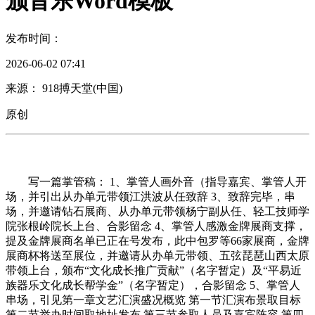
颁音乐Word模板
发布时间：
2026-06-02 07:41
来源： 918搏天堂(中国)
原创
写一篇掌管稿： 1、掌管人画外音（指导嘉宾、掌管人开
场，并引出从办单元带领江洪波从任致辞 3、致辞完毕，串
场，并邀请钻石展商、从办单元带领杨宁副从任、轻工技师学
院张根岭院长上台、合影留念 4、掌管人感激金牌展商支撑，
提及金牌展商名单已正在号发布，此中包罗等66家展商，金牌
展商杯将送至展位，并邀请从办单元带领、五弦琵琶山西太原
带领上台，颁布“文化成长推广贡献”（名字暂定）及“平易近
族器乐文化成长帮学金”（名字暂定），合影留念 5、掌管人
串场，引见第一章文艺汇演盛况概览 第一节汇演布景取目标
第二节举办时间取地址发布 第三节参取人员及嘉宾阵容 第四