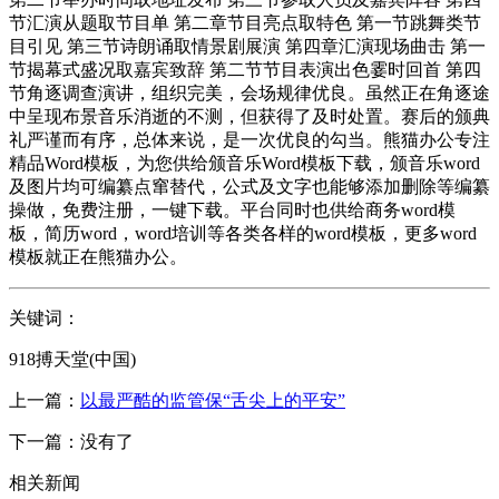
节汇演从题取节目单 第二章节目亮点取特色 第一节跳舞类节
目引见 第三节诗朗诵取情景剧展演 第四章汇演现场曲击 第一
节揭幕式盛况取嘉宾致辞 第二节节目表演出色霎时回首 第四
节角逐调查演讲，组织完美，会场规律优良。虽然正在角逐途
中呈现布景音乐消逝的不测，但获得了及时处置。赛后的颁典
礼严谨而有序，总体来说，是一次优良的勾当。熊猫办公专注
精品Word模板，为您供给颁音乐Word模板下载，颁音乐word
及图片均可编纂点窜替代，公式及文字也能够添加删除等编纂
操做，免费注册，一键下载。平台同时也供给商务word模
板，简历word，word培训等各类各样的word模板，更多word
模板就正在熊猫办公。
关键词：
918搏天堂(中国)
上一篇：
以最严酷的监管保“舌尖上的平安”
下一篇：没有了
相关新闻