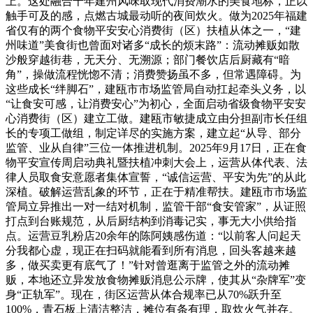
上。这处融合千年建州风味取现代消费潮水的美食地标，正以
触手可及的感，点燃古城最动听的夜间炊火。做为2025年福建
省仅有的两个食物平安安心消费街（区）扶植从体之一，“建
州味道”美食街也曾面对诸多“成长的烦末路”：流动摊贩如散
沙般穿越街巷，无天分、无溯源；部门餐饮店后厨藏有“暗
角”，操做流程恍惚不清；消费赞扬虽不多，但常遇障碍。为
这些成长“绊脚石”，建瓯市市场监管局自动扛起牵头义务，以
“让食安可感，让消费安心”为初心，全面启动省级食物平安安
心消费街（区）建立工做。建瓯市敏捷成立由分担副市长任组
长的专项工做组，制定详尽的实施方案，建立起“从导、部分
监管、业从自律”三位一体推进机制。2025年9月17日，正在食
物平安宣传周启动典礼暨扶植冲刺大会上，运营从体代表、法
律人员取食安意愿者集体宣誓，“诚信运营、平安为先”的从此
深植。破解运营乱象的环节，正在于精准帮扶。建瓯市市场监
管局立异推出一对一结对机制，监管干部“食安管家”，从证照
打点到台账规范，从后厨结构到消毒记实，事无大小供给指
点。运营豆乳粉店20余年的陈阿姨感伤道：“以前客人问起天
分我都心虚，现正在扫码就能看到所有消息，回头客越来越
多，做买卖更有底气了！”针对曾逛离于监管之外的流动摊
贩，本地还立异发放食物摊贩消息公示牌，使其从“杂牌军”变
身“正轨军”。现在，街区运营从体合规率已从70%跃升至
100%，青石板上清洁整洁，摊位有条有理，取炊火气并存。