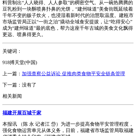
料营制出“人人晓得、人人参取”的稠密空气。从一碗热腾腾的
豆乳粉到一块酥喷鼻扑鼻的光饼，“建州味道”美食街既延续着
千年不变的贩子炊火，也浸湿着新时代的治慧取温度。建瓯市
市场监管局正以“一街之治”撬动全域食安提拔，让“吃得安心”
成为“建州味道”最的底色，帮力这座千年古城的美食文化飘得
更远、喷鼻得更久。
关键词：
918搏天堂(中国)
上一篇：
加强查察公益诉讼 促推肉类食物平安全链条管理
下一篇：没有了
相关新闻
福建开展百城千家
本报讯 （陈 永 记者江 岱）为进一步提高食物平安管理程度，
强化食物运营单元从体义务，日前，福建省市场监管局取福建