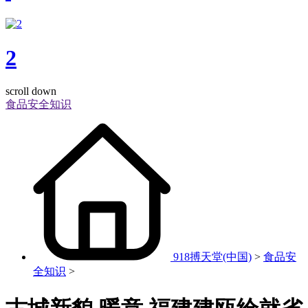
2
scroll down
食品安全知识
918搏天堂(中国)
>
食品安
全知识
>