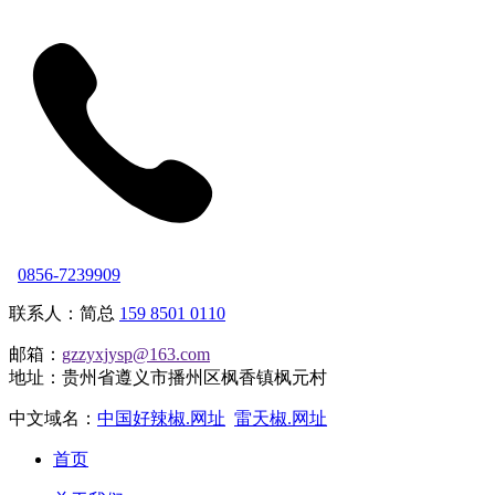
0856-7239909
联系人：简总
159 8501 0110
邮箱：
gzzyxjysp@163.com
地址：贵州省遵义市播州区枫香镇枫元村
中文域名：
中国好辣椒.网址
雷天椒.网址
首页