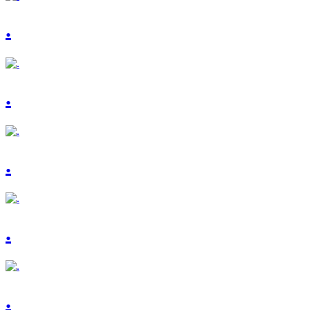
.
.
.
.
.