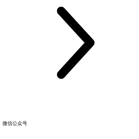
微信公众号