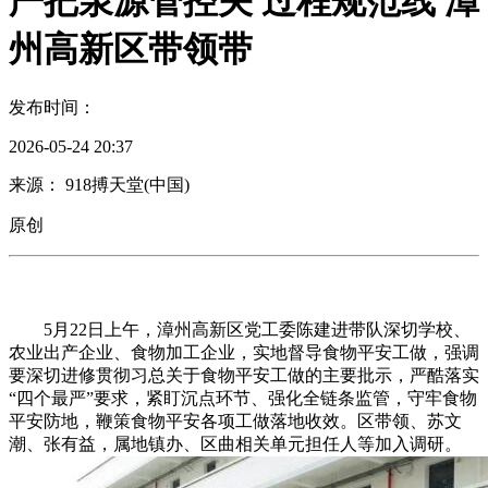
严把泉源管控关 过程规范线 漳
州高新区带领带
发布时间：
2026-05-24 20:37
来源： 918搏天堂(中国)
原创
5月22日上午，漳州高新区党工委陈建进带队深切学校、
农业出产企业、食物加工企业，实地督导食物平安工做，强调
要深切进修贯彻习总关于食物平安工做的主要批示，严酷落实
“四个最严”要求，紧盯沉点环节、强化全链条监管，守牢食物
平安防地，鞭策食物平安各项工做落地收效。区带领、苏文
潮、张有益，属地镇办、区曲相关单元担任人等加入调研。