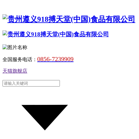
0856-7239909
全国服务电话：
天猫旗舰店