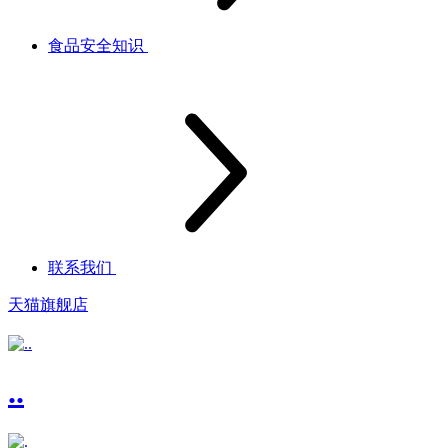
食品安全知识
联系我们
天猫旗舰店
..