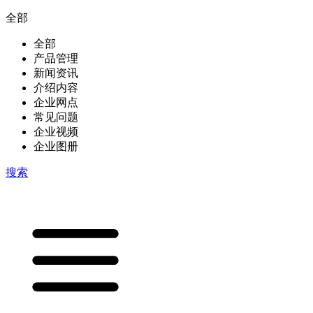
全部
全部
产品管理
新闻资讯
介绍内容
企业网点
常见问题
企业视频
企业图册
搜索