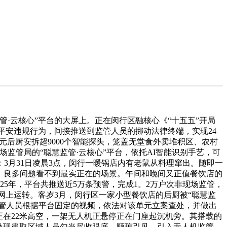
云核心”平台的大屏上。正在闵行区融核心《“十五五”开局
平安违规行为，间接推送到监管人员的挪动法律终端，实现24
元后厨安拆超9000个智能探头，笼盖无堂食外卖堆积区、农村
监管局的“聪慧监管·云核心”平台，依托AI智能识别手艺，可
3月31日凌晨3点，闵行一暖锅店内有老鼠从料理窜出。随即一
，良多问题看不到最实正在的场景。午间和晚间又正值餐饮店的
025年，平台共推送近5万条预警，完成1。2万户次非现场监管，
网上运转。客岁3月，闵行区一家小型餐饮店的后厨被“聪慧监
监管人员根据平台固定的视频，依法对该单元立案查处，并做出
正在22米高空，一架无人机正悬停正在门座起沉机旁。其搭载的
处现患取区域人员勾当尽收眼底。顾琼引见，引入无人机监管