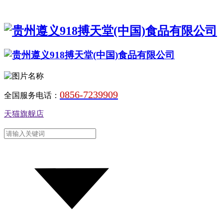
0856-7239909
全国服务电话：
天猫旗舰店