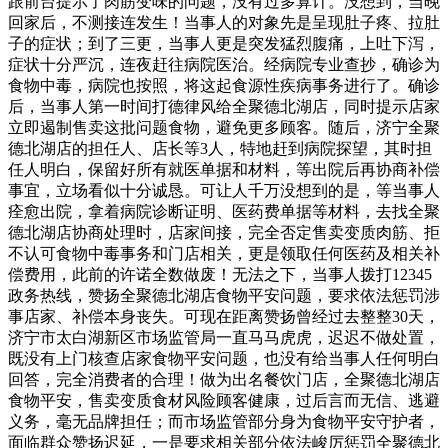
跟前台提示了肉筋变味的问题，没有过多算计。没想到，当晚
回家后，不测接连发生！当事人的对象先是呈现肚子疼、拉肚
子的症状；到了三更，当事人更是突发猛烈腹痛，上吐下泻，
症状十分严沉，连夜赶往病院医治。经病院专业查抄，确诊为
食物中毒，病院也按照，将这起食源性疾病事务进行了。确诊
后，当事人第一时间打德律风给全聚德北湖店，同时提示店家
立即遏制售卖这批问题食物，避免更多顾客。随后，济宁全聚
德北湖店的担任人、店长等3人，特地赶到病院探望，其时担
任人明白，保留好所有就医单据和材料，等出院后再协商补偿
事宜，立场看似十分诚恳。可让人千万没想到的是，等当事人
痊愈出院，拿着病院诊断证明、医药费单据等材料，去找全聚
德北湖店协商处理时，店家间接，完全否定售卖变质肉筋、拒
不认可食物中毒事务和门店相关，更是领取任何医药及相关补
偿费用，此前的许诺全数做废！无法之下，当事人拨打12345
政务热线，赞扬全聚德北湖店食物平安问题，要求依法惩罚涉
事店家、补偿本身丧失。可现在距离赞扬曾经过去整整30天，
济宁市太白湖新区市场监管局一直马马虎虎，迟迟不做处置，
既没有上门核查店家食物平安问题，也没有给当事人任何明白
回答，完全消费者的合理！做为出名餐饮门店，全聚德北湖店
食物平安，售卖变质食材风险顾客健康，过后言而无信、逃避
义务，毫无品牌担任；而市场监管部分身为食物平安守护者，
面临群众赞扬迟延，一是要求相关部分依法峻厉惩罚全聚德北