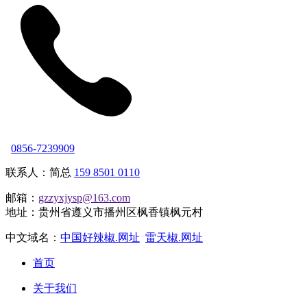
0856-7239909
联系人：简总
159 8501 0110
邮箱：
gzzyxjysp@163.com
地址：贵州省遵义市播州区枫香镇枫元村
中文域名：
中国好辣椒.网址
雷天椒.网址
首页
关于我们