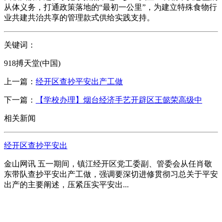
从体义务，打通政策落地的“最初一公里”，为建立特殊食物行
业共建共治共享的管理款式供给实践支持。
关键词：
918搏天堂(中国)
上一篇：
经开区查抄平安出产工做
下一篇：
【学校办理】烟台经济手艺开辟区王懿荣高级中
相关新闻
经开区查抄平安出
金山网讯 五一期间，镇江经开区党工委副、管委会从任肖敬
东带队查抄平安出产工做，强调要深切进修贯彻习总关于平安
出产的主要阐述，压紧压实平安出...