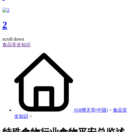
2
scroll down
食品安全知识
918搏天堂(中国)
>
食品安
全知识
>