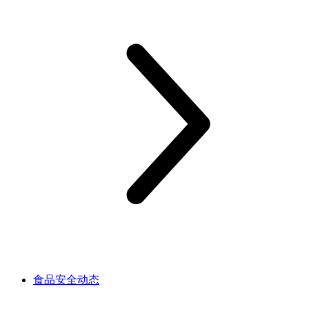
食品安全动态