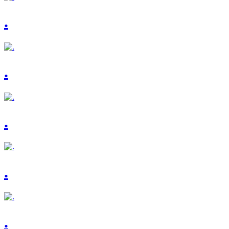
.
.
.
.
.