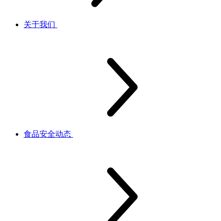
关于我们
食品安全动态